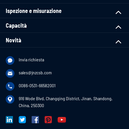
Ispezione e misurazione
Capacità
Novità
Invia richiesta

sales@jnzcsb.com

0086-0531-66582001

916 Wode Blvd, Changqing District, Jinan, Shandong,

China, 250300