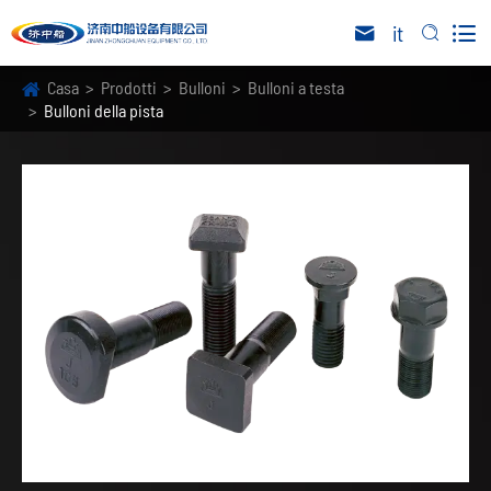

it


Casa
Prodotti
Bulloni
Bulloni a testa
Bulloni della pista