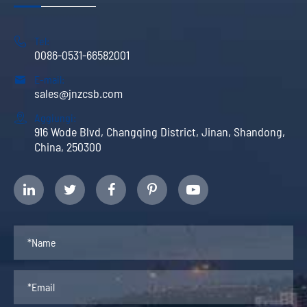

Tel:
0086-0531-66582001

E-mail:
sales@jnzcsb.com

Aggiungi:
916 Wode Blvd, Changqing District, Jinan, Shandong,
China, 250300