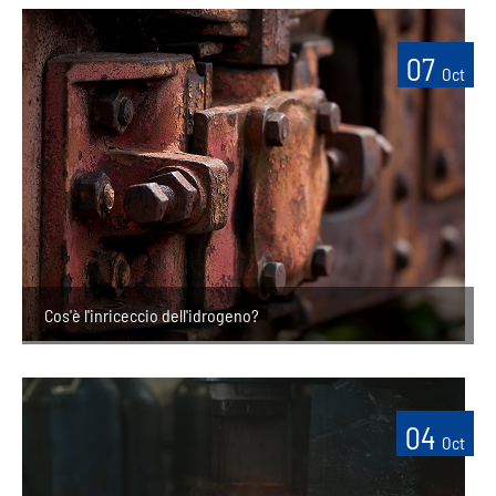
07
Oct
Cos'è l'inriceccio dell'idrogeno?
04
Oct