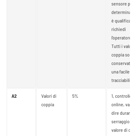
sensore per
determinare
è qualificato.
richiedi
l'operatore.
Tutti i valori 
coppia sono
conservati p
una facile
tracciabilità.
A2
Valori di
5%
1, controllo
coppia
online, vale a
dire durante 
serraggio, il
valore di cop