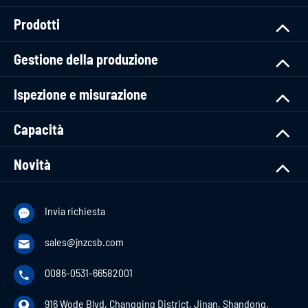
Prodotti
Gestione della produzione
Ispezione e misurazione
Capacità
Novità
Invia richiesta

sales@jnzcsb.com

0086-0531-66582001

916 Wode Blvd, Changqing District, Jinan, Shandong,
