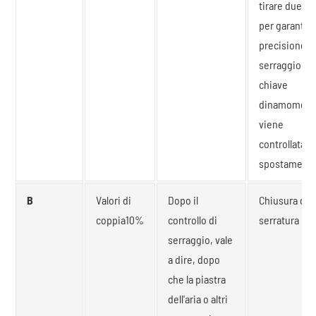
tirare due vo
per garantire
precisione d
serraggio e l
chiave
dinamometri
viene
controllata o
spostamento
B
Valori di
Dopo il
Chiusura dell
coppia10%
controllo di
serratura
serraggio, vale
a dire, dopo
che la piastra
dell'aria o altri