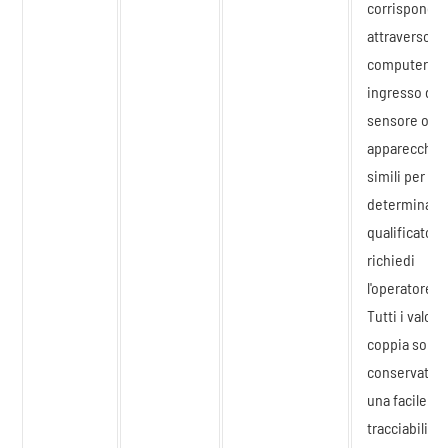
corrisponde
attraverso il
computer di
ingresso del
sensore o
apparecchia
simili per
determinare
qualificato. E
richiedi
l'operatore.
Tutti i valori 
coppia sono
conservati p
una facile
tracciabilità.