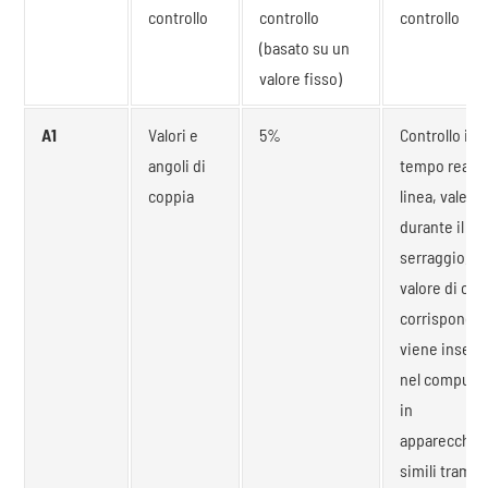
controllo
controllo
controllo
(basato su un
valore fisso)
A1
Valori e
5%
Controllo in
angoli di
tempo reale 
coppia
linea, vale a 
durante il
serraggio, il
valore di cop
corrisponde
viene inserit
nel computer
in
apparecchia
simili tramite