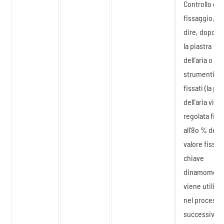
Controllo dop
fissaggio, va
dire, dopo c
la piastra
dell'aria o altr
strumenti s
fissati (la pia
dell'aria vien
regolata fino
all'8o % del
valore fisso),
chiave
dinamometri
viene utilizz
nel processo
successivo p