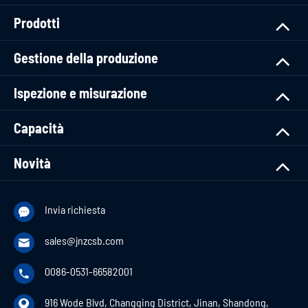
Prodotti
Gestione della produzione
Ispezione e misurazione
Capacità
Novità
Invia richiesta

sales@jnzcsb.com

0086-0531-66582001

916 Wode Blvd, Changqing District, Jinan, Shandong,
