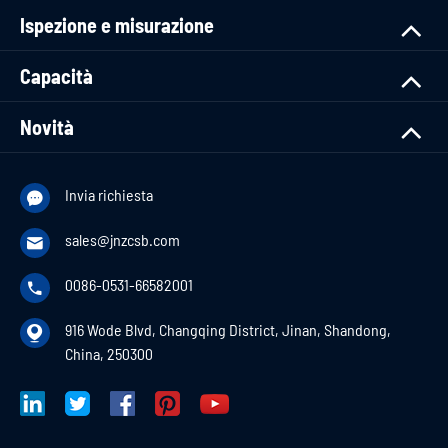
Ispezione e misurazione
Capacità
Novità
Invia richiesta

sales@jnzcsb.com

0086-0531-66582001

916 Wode Blvd, Changqing District, Jinan, Shandong,

China, 250300