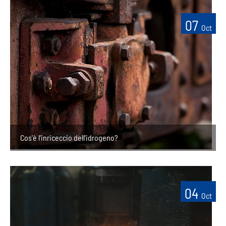
07
Oct
Cos'è l'inriceccio dell'idrogeno?
04
Oct