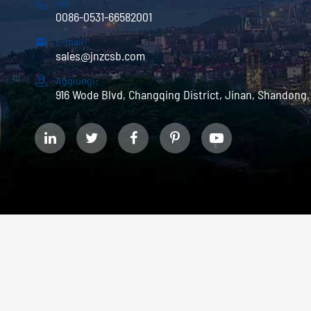

Tel:
0086-0531-66582001

E-mail:
sales@jnzcsb.com

Aggiungi:
916 Wode Blvd, Changqing District, Jinan, Shandong,