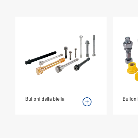
Bulloni della biella
Bulloni
