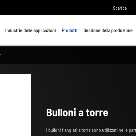
Scarica
Industrie delle applicazioni
Prodotti
Gestione della produzione
e
Bulloni a testa
Bulloni
Bulloni a U
Borchie
Bulloni di ancoraggio
Dadi e rondelle
Bulloni a torre
Parti di lavorazione di
precisione
I bulloni flangiati a torre sono utilizzati nelle par