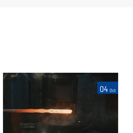
04
Oct