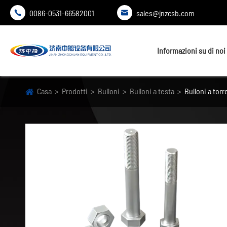
0086-0531-66582001
sales@jnzcsb.com


Informazioni su di noi
Casa
Prodotti
Bulloni
Bulloni a testa
Bulloni a torr