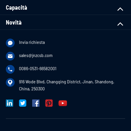
Capacità
Novità
Invia richiesta

sales@jnzcsb.com

0086-0531-66582001

916 Wode Blvd, Changqing District, Jinan, Shandong,

China, 250300