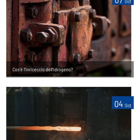
Oct
Cos'è l'inriceccio dell'idrogeno?
04
Oct